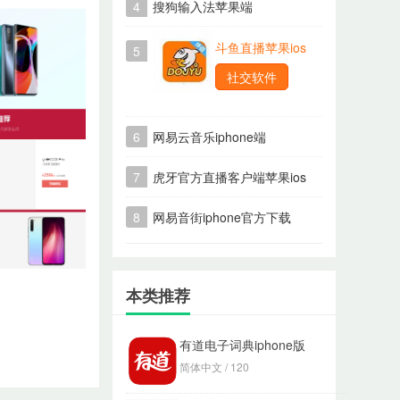
4
搜狗输入法苹果端
斗鱼直播苹果ios
5
社交软件
6
网易云音乐iphone端
7
虎牙官方直播客户端苹果ios
8
网易音街iphone官方下载
本类推荐
有道电子词典iphone版
简体中文 / 120